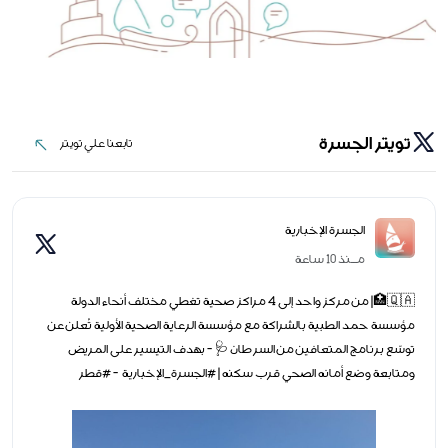
تويتر الجسرة
تابعنا علي تويتر
تابعنا علي تويتر
الجسرة الإخبارية
مــنذ 11 ساعة
📊| رحلة مستمرة لاكتساب مهارات المستقبل وصناعة الأثر انطلاق فعاليات
النسخة الثانية من المخيم الصيفي للبيانات 📌- بالشراكة بين النادي العلمي
القطري والمجلس الوطني للتخطيط ومايكروسوفت قطر |
#الجسرة_الإخبارية - #قطر