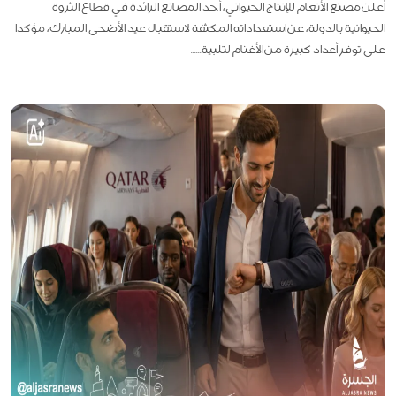
أعلن مصنع الأنعام للإنتاج الحيواني، أحد المصانع الرائدة في قطاع الثروة
الحيوانية بالدولة، عن استعداداته المكثفة لاستقبال عيد الأضحى المبارك، مؤكدا
على توفر أعداد كبيرة من الأغنام لتلبية......