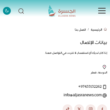
الرئيسية
الرئيسية
اتصل بنا
الرئيسية
الأخبار
بيانات الإتصال
الأخبار
إذا كان لديك أي استفسار، لا تتردد في التواصل معنا.
إنفوجرافيك
إنفوجرافيك
قصص
قصص
الدوحة ، قطر
فيديو
فيديو
+97433132262
قادة وملهمون
info@aljasranews.com
قادة وملهمون
اتصل بنا
اتصل بنا