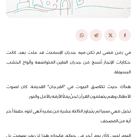
في زمنٍ مضى لم تكن فيه جدران الإسمنت قد علت بعد، كانت
حكايات الإنجاز تُنسج من جدران الطين المتواضعة وألواح الخشب
البسيطة.
هناك حيث تتلاصق البيوت في "الفرجان" القديمة، كان لصوت
الأطفال وهم يتعلمون القرآن لحنٌ يملأ الأزقة بالأمل والنور.
تخيل معي صبيا لم يتجاوز الثالثة عشرة من عمره أنهى لتوه حفظ آخر
آية من المصحف.
اليوم ليس كأي يوم آخر في حياته، فإنجازه هذا لن يمر بصمت بل