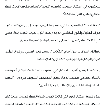
سيتحول إلى احتفال مهيب تشهده "فريج" بأكمله، فكيف كانت قطر
تحتفي بأهل القرآن قديما؟
قصة الاحتفال المهيب التي ننسجها اليوم تعيدنا إلى زمن كانت فيه
غرف الطين واللوح الخشبي بداية رحلة النور، حيث تحول إنجاز صبي
في الثالثة عشرة من عمره إلى مناسبة يشارك فيها الجميع.
ينطلق الموكب من أمام "الكُتّاب"، يسير فيه الصبي مرفوع الرأس
مرتديا أجمل ثيابه بجانب "المطوع" الذي علمه.
وخلفهما يسير أقرانه الصغار في صفوف منتظمة، ترتفع أصواتهم
بإنشاد جماعي مهيب لدعاء ختم المصحف الشريف مرددين "الحمد
لله الذي هدانا.. للدين والإسلام واجتبانا.. آمين".
هذه قصة احتفال النور التي كانت تجوب شوارع قطر قديما، حيث كان
السكان يستقبلون الموكب الصغير بتقديم "الروبيتين" هدية لحافظ