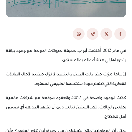
في عام 2013، أُغلقت أبواب حديقة حيوانات الدوحة مع وعود براقة
بتحويلها إلى منشأة عالمية المستوى.
11 عاما مرّت منذ ذلك الحين، والنتيجة لا تزال مخيبة لآمال العائلات
القطرية التي تنتظر عودة متنفسها الطبيعي المفقود.
كانت الوعود واضحة في 2017، والعقود موقعة مع شركات عالمية
بملايين الريالات، لكن السنين تتالت دون أن تشهد الحديقة أي بصيص
أمل للافتتاح.
حتى أن المواطنين باتوا يتساءلون في حيرة: أين تلك العقود؟ وأين