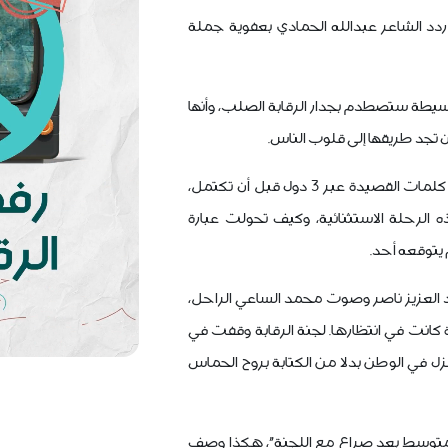
 4 عقود، حين ردد الشاعر عبدالله الحمادي بعفوية جملة
سيطة ستصطدم بجدار الرقابة الصلب، وأنها
تجد طريقها إلى قلوب الناس.
من السودان إلى الدوحة، سافرت كلمات القصيدة عبر 3 دول قبل أن تكتمل،
لرحلة الاستثنائية، وكيف تحولت عبارة
 يتوقعه أحد.
د العزيز ناصر وصوت محمد الساعي الراحل،
ة كانت في انتظارها. لجنة الرقابة وقفت في
 في الوطن بدلا من الكتابة بروح الحماس
المتوسط بعد صراع مع اللجنة"، هكذا وصف