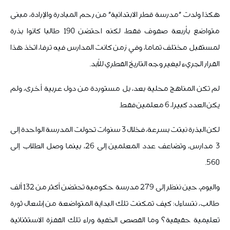
هكذا ولدت "مدرسة قطر الابتدائية" من رحم المبادرة والإرادة، مبنى
متواضع بأربعة صفوف فقط، لكنه احتضن 190 طالبا كانوا بذرة
لمستقبل مختلف تماما، وفي زمن كانت المدارس فيه ترفا، اتخذ هذا
القرار الجريء ليغير وجه التاريخ القطري للأبد.
لم تكن المناهج محلية بعد، بل مستوردة من دول عربية أخرى، ولم
يكن العدد كبيرا، 6 معلمين فقط.
لكن البذرة نبتت بسرعة، فخلال 3 سنوات تحولت المدرسة الواحدة إلى
3 مدارس، وتضاعف عدد المعلمين إلى 26، بينما وصل الطلاب إلى
560.
واليوم، حين ننظر إلى 279 مدرسة حكومية تحتضن أكثر من 132 ألف
طالب، نتساءل: كيف تمكنت تلك البداية المتواضعة من إشعال ثورة
تعليمية حقيقية؟ وما القصص الخفية وراء تلك القفزة الاستثنائية