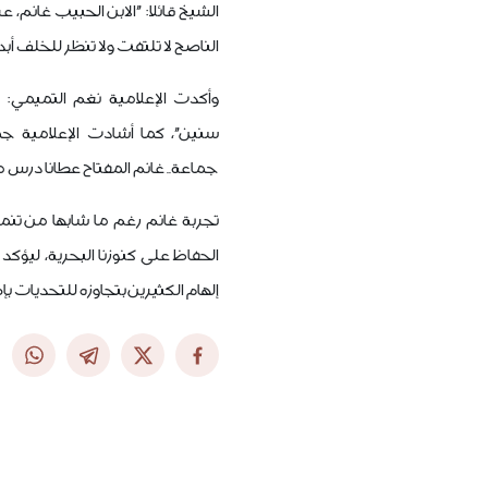
الشيخ قائلا: "الابن الحبيب غانم
الناصح لا تلتفت ولا تنظر للخلف أبدا
وأكدت الإعلامية نغم التميمي: "
سنين"، كما أشادت الإعلامية ج
جماعة.. غانم المفتاح عطانا درس مج
تجربة غانم رغم ما شابها من تنمر
الحفاظ على كنوزنا البحرية، ليؤك
إلهام الكثيرين بتجاوزه للتحديات بإ