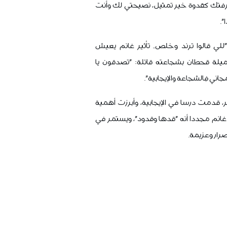
، عرفتك كقدوة خير تمثيل، نصيحتي لك وأنت
".
للي قالوا ترند وخلص.. تأثير غانم يعيش
ميلة قحطان بشجاعته قائلة: "تصدقون يا
اني فِالشجاعة والإيجابية".
، قدمت درسا في الإيجابية، وأبرزت أهمية
د غانم مجددا أنه "قدها وقدود"، ويستمر في
صرار وعزيمة.