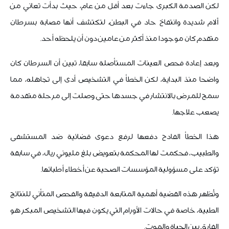
لكن الصدمة الكبرى جاءت بعد أقل من عام، حيث بدأت تعاني من
آلام شديدة وانتفاخ حاد في البطن، لتكتشف أنها مصابة بسرطان
متقدم كان موجودا منذ أكثر من عامين دون أن يلحظه أحد.
وبعد إعادة فحص العينات المستأصلة سابقا، تبين أن السرطان كان
واضحا منذ البداية، لكن الخطأ في التشخيص أدى إلى تجاهله، مما
سمح للمرض بالانتشار في جسدها حتى وصلت إلى مرحلة متقدمة
يصعب علاجها.
هذا الخطأ الفادح دفعها لرفع دعوى قضائية ضد المستشفى
والطبيب، فحكمت لها المحكمة بتعويض بلغ مليوني ريال، في سابقة
تؤكد على مسؤولية المؤسسات الصحية عن أخطاء أطبائها.
وتُظهر هذه القضية أهمية المتابعة الدقيقة والفحص المتأني للنتائج
الطبية، خاصة في حالات الأورام التي يكون فيها التشخيص المبكر هو
الفارق بين الحياة والموت.