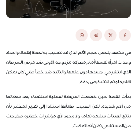
في مشهد يلخص حجم الألم الذي قد تتسبب به لحظة إهمال واحدة،
وجدت امرأة نفسها أمام معركة مزدوجة: الأولى ضد مرض السرطان
الذي انتشر في جسدها دون علمها، والثانية ضد خطأ طبي كان يمكن
تفاديه لو تم التشخيص بدقة.
بدأت القصة حين خضعت المريضة لعملية استئصال بعد معاناتها
من آلام شديدة، لكن الطبيب طمأنها استنادا إلى تقرير المختبر بأن
نتائج العينات سليمة تماما، ولا وجود لأي مؤشرات خطيرة، فخرجت
من المستشفى تظن أنها تعافت.