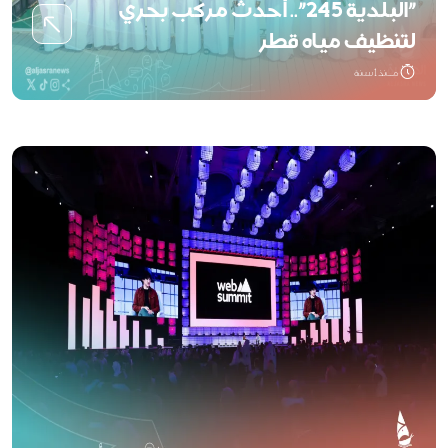
"البلدية 245".. أحدث مركب بحري
لتنظيف مياه قطر
مــنذ 1 سنة