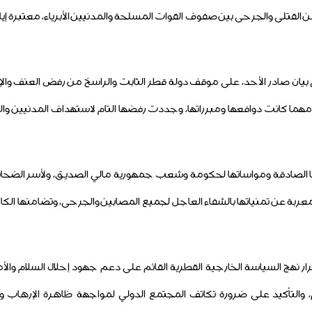
قتلى والجرحى بين صفوف القوات المسلحة والمدنيين الأبرياء، معتبرة إياها
 بيان صادر الأحد، على موقف دولة قطر الثابت والراسخ من رفض العنف والإ
مهما كانت دوافعها ومبرراتها، وجددت رفضها التام لاستهداف المدنيين وال
 الصادقة ومواساتها لحكومة وشعب جمهورية مالي الصديق، ولأسر الضحايا
 معربة عن تمنياتها بالشفاء العاجل لجميع المصابين والجرحى، وتضامنها ا
ر نهج السياسة الخارجية القطرية القائم على دعم جهود إحلال السلام والأ
، والتأكيد على ضرورة تكاتف المجتمع الدولي لمواجهة ظاهرة الإرهاب و