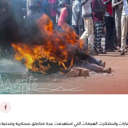
عبارات واستنكرت الهجمات التي استهدفت عدة مناطق عسكرية ومدنية ف