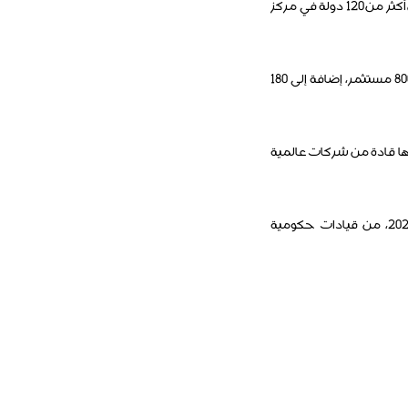
هذا الحدث التقني العالمي، الذي ينطلق الأحد 2 فبراير ويستمر حتى 4 فبراية يجمع نحو 30 ألف مشارك من أكثر من 120 دولة في مركز
وتشهد القمة مشاركة واسعة من الشركات الناشئة والمستثمرين، مع حضور أكثر من 1600 شركة ناشئة و800 مستثمر، إضافة إلى 180
ها قادة من شركات عالمية
يمكنك الاطلاع على هذا الغرافيك الذي يعرض أبرز المتحدثين القطريين المشاركين في قمة الويب 2026، من قيادات حكومية