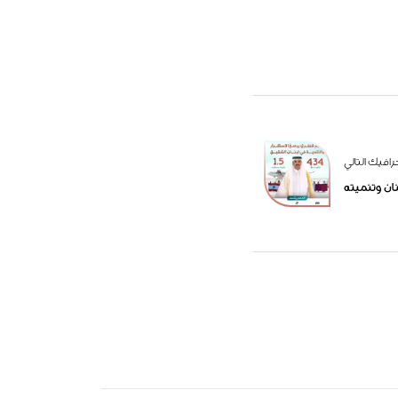
رافيك التالي
ان وتنميته