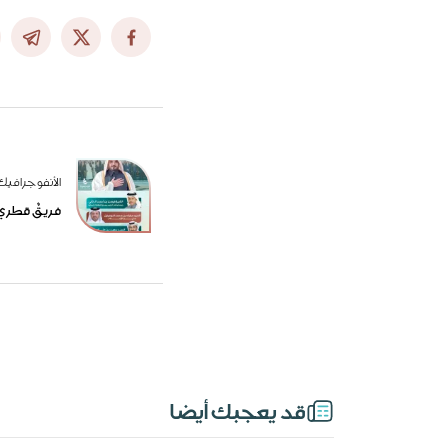
الأنفوجرافيك
فريقٌ قطري 
قد يعجبك أيضا