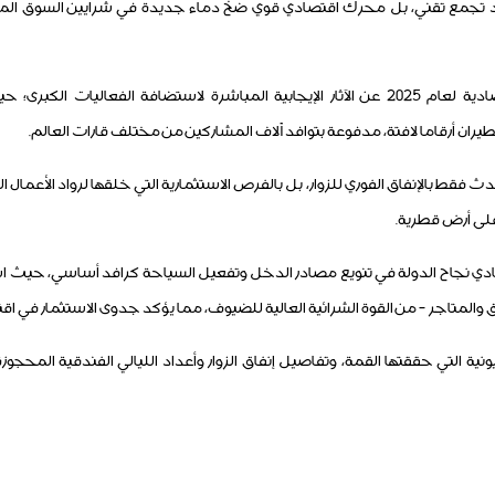
 تجمع تقني، بل محرك اقتصادي قوي ضخ دماء جديدة في شرايين السوق المح
وتكشف المؤشرات الاقتصادية لعام 2025 عن الآثار الإيجابية المباشرة لاستضافة الفعال
ان أرقاما لافتة، مدفوعة بتوافد آلاف المشاركين من مختلف قارات العالم.
دث فقط بالإنفاق الفوري للزوار، بل بالفرص الاستثمارية التي خلقها لرواد الأعمال 
لى أرض قطرية.
ي نجاح الدولة في تنويع مصادر الدخل وتفعيل السياحة كرافد أساسي، حيث ا
 والمتاجر - من القوة الشرائية العالية للضيوف، مما يؤكد جدوى الاستثمار في ا
نية التي حققتها القمة، وتفاصيل إنفاق الزوار وأعداد الليالي الفندقية المحجو