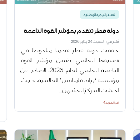
الاستراتيجية الوطنية
دولة قطر تتقدم بمؤشر القوة الناعمة
"
ب
نُشر في: السبت 24 يناير 2026
حققت دولة قطر تقدما ملحوظا في
ن
تصنيفها العالمي ضمن مؤشر القوة
أ
الناعمة العالمي لعام 2026، الصادر عن
م
مؤسسة "براند فاينانس" العالمية، حيث
ا
احتلت المركز العشرين....
ا
ا
اقرأ المزيد
ا