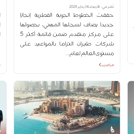
نُشر في: الأربعاء 14 يناير 2026
ن
حققت الخطوط الجوية القطرية إنجازا
ا
جديدا يضاف لسجلها المهني، بحصولها
ا
على مركز متقدم ضمن قائمة أكثر 5
ا
شركات طيران التزاما بالمواعيد على
ع
مستوى العالم لعام....
م
اقرأ المزيد
ا