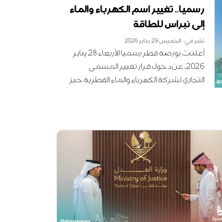
بالإنجازات في مجال العمل الثقافي
رسميا.. تغيير اسم الكهرباء والماء
والإعلامي والتواصل العربي المشترك
إلى نبراس للطاقة
والفاعل.
نُشر في: الخميس 29 يناير 2026
أعلنت بورصة قطر رسميا الأربعاء 28 يناير
2026، عن دخول قرار تغيير المسمى
التجاري لشركة الكهرباء والماء القطرية حيز
التنفيذ، ليصبح اسمها الجديد "نبراس
للطاقة"، وذلك في خطوة......