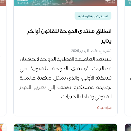
الاستراتيجية الوطنية
انطلاق منتدى الدوحة للقانون أواخر
"
يناير
ا
نُشر في: الأحد 11 يناير 2026
ن
تستعد العاصمة القطرية الدوحة لاحتضان
أ
فعاليات "منتدى الدوحة للقانون" في
ا
نسخته الأولى، والذي يمثل منصة عالمية
ع
جديدة ومبتكرة تهدف إلى تعزيز الحوار
القانوني وتبادل الخبرات....
م
اقرأ المزيد
ا