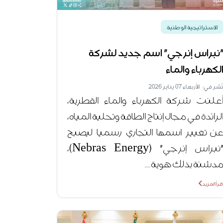
الاستراتيجية الوطنية
نبراس إنرجي" اسم جديد لشركة
لكهرباء والماء
ُشر في: الأربعاء 07 يناير 2026
علنت شركة الكهرباء والماء القطرية،
لرائدة في مجال إنتاج الطاقة وتحلية المياه،
ن تغيير اسمها التجاري رسميا ليصبح
"نبراس إنرجي" (Nebras Energy)،
دشنة بذلك هوية....
قرأ المزيد