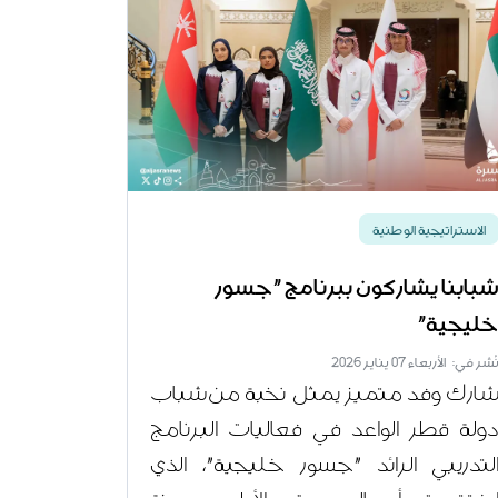
الاستراتيجية الوطنية
بابنا يشاركون ببرنامج "جسور
ليجية"
ُشر في: الأربعاء 07 يناير 2026
ارك وفد متميز يمثل نخبة من شباب
ولة قطر الواعد في فعاليات البرنامج
لتدريبي الرائد "جسور خليجية"، الذي
ختتمت أعمال دورته الأولى مدينة