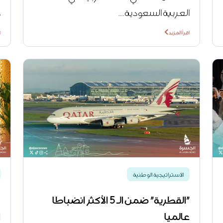
العربية السعودية....
و
اقرأ المزيد
ا
الاستراتيجية الوطنية
"القطرية" ضمن الـ 5 الأكثر انضباطا
م
عالميا
ا