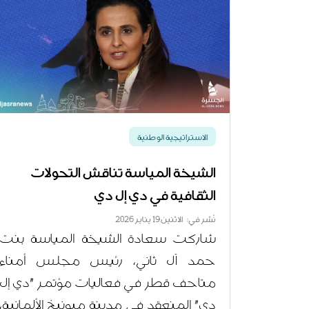
الاستراتيجية الوطنية
الشيخة المياسة تناقش التحولات
الثقافية في دي إل دي
نُشر في: الاثنين 19 يناير 2026
شاركت سعادة الشيخة المياسة بنت
حمد آل ثاني، رئيس مجلس أمناء
متاحف قطر في فعاليات مؤتمر "دي إل
دي" المنعقد في مدينة ميونيخ الألمانية،